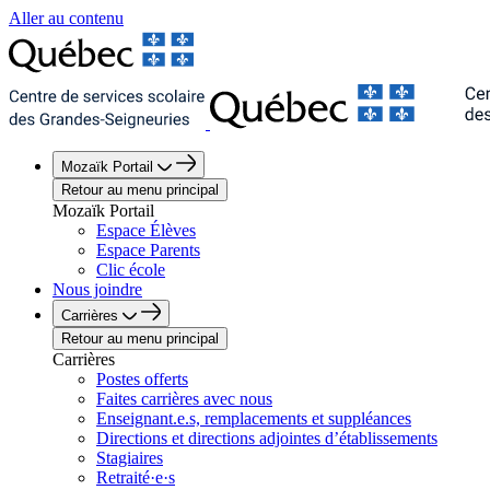
Aller au contenu
Mozaïk Portail
Retour au menu principal
Mozaïk Portail
Espace Élèves
Espace Parents
Clic école
Nous joindre
Carrières
Retour au menu principal
Carrières
Postes offerts
Faites carrières avec nous
Enseignant.e.s, remplacements et suppléances
Directions et directions adjointes d’établissements
Stagiaires
Retraité·e·s