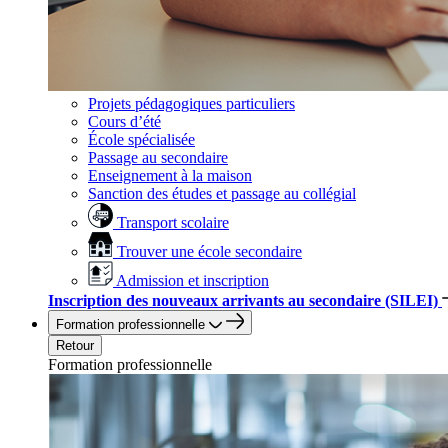
Projets pédagogiques particuliers
Cours d’été
École spécialisée
Passage au secondaire
Enseignement à la maison
Sanction des études et passage au collégial
Transport scolaire
Trouver une école secondaire
Admission et inscription
Inscription des nouveaux arrivants au secondaire (SILEI)
Formation professionnelle
Retour
Formation professionnelle